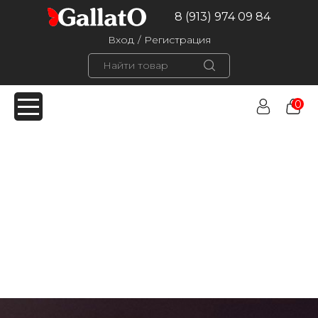
8 (913) 974 09 84
Вход
/
Регистрация
0