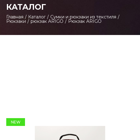
КАТАЛОГ
Главная
/
Каталог
/
Сумки и рюкзаки из текстиля
/
Рюкзаки
/
рюкзак ARIGO
/
Рюкзак ARIGO
NEW