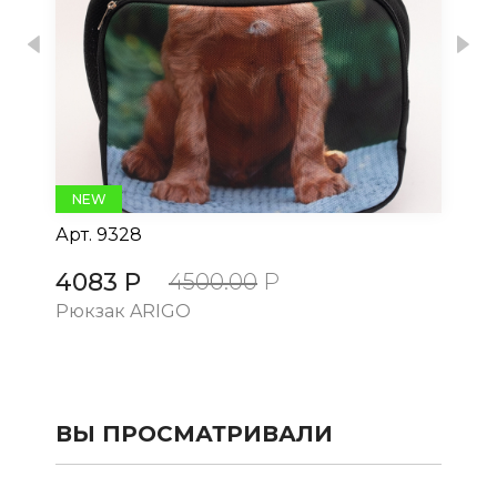
Previous
Nex
NEW
Арт.
9328
Ар
4083 Р
4
4500.00
Р
Рюкзак ARIGO
Рю
ВЫ ПРОСМАТРИВАЛИ