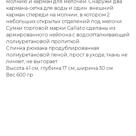
молнию и карман для мелочей. Снаружи два
кармана-сетка для воды и один внешний
карман спереди на молнии, в котором 2
небольших открытых отделений под мелочи.
Сумки торговой марки Gallato сделаны из
армированного нейлона с водоотталкивающей
полиуретановой пропиткой.
Спинка рюкзака продублированная
полиуретановой пеной, прост в уходе, ткань не
линяет, не выгорает.
Высота 41 см, глубина 17 см, ширина 30 см
Вес 600 гр