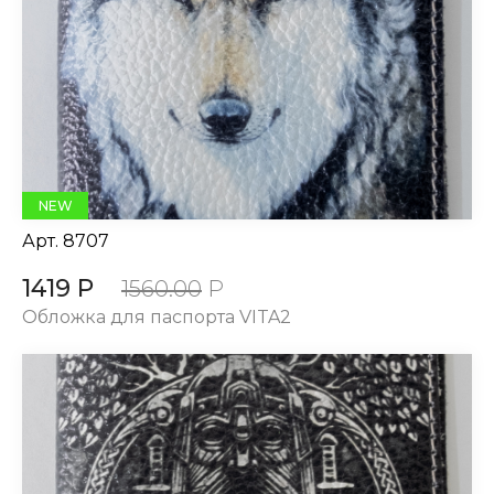
NEW
Арт.
8707
1419 Р
1560.00
Р
Обложка для паспорта VITA2