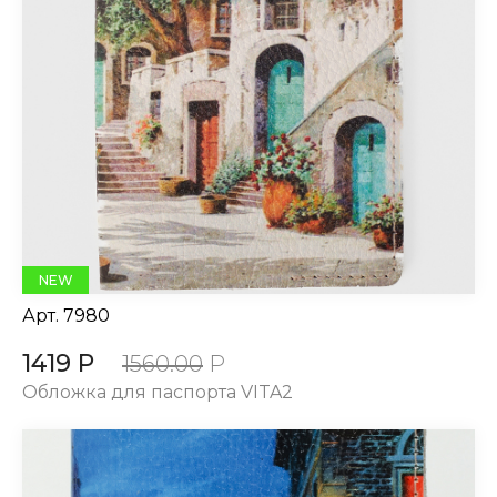
NEW
Арт.
7980
1419 Р
1560.00
Р
Обложка для паспорта VITA2