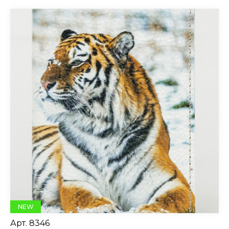
NEW
Арт.
8346