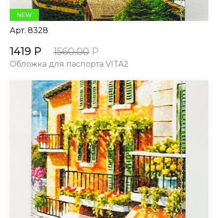
NEW
Арт.
8328
1419 Р
1560.00
Р
Обложка для паспорта VITA2