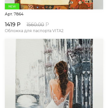
NEW
Арт.
7864
1419 Р
1560.00
Р
Обложка для паспорта VITA2