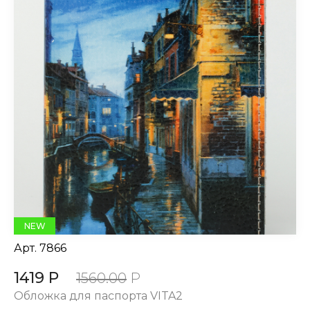
NEW
Арт.
7866
1419 Р
1560.00
Р
Обложка для паспорта VITA2