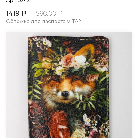
Арт.
8242
1419 Р
1560.00
Р
Обложка для паспорта VITA2