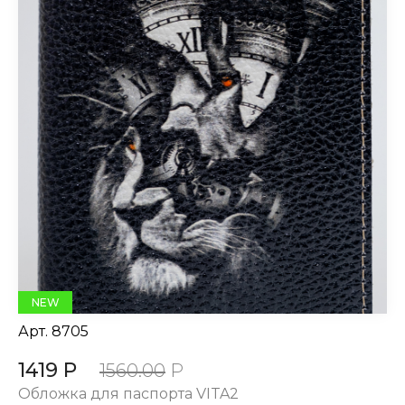
NEW
Арт.
8705
1419 Р
1560.00
Р
Обложка для паспорта VITA2