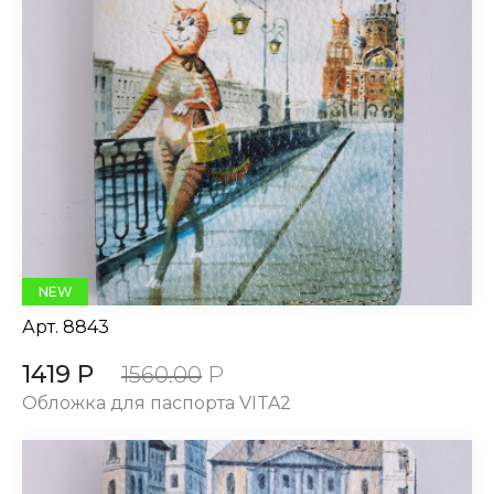
NEW
Арт.
8843
1419 Р
1560.00
Р
Обложка для паспорта VITA2