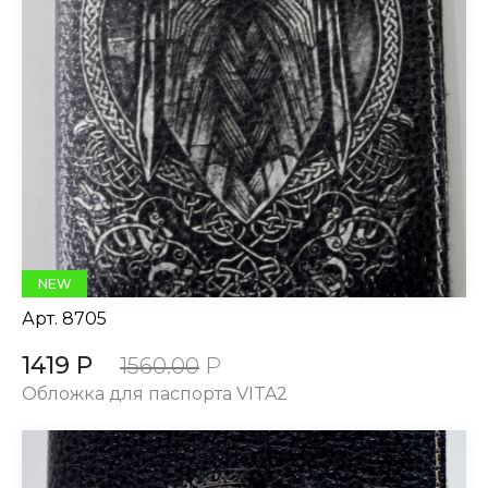
NEW
Арт.
8705
1419 Р
1560.00
Р
Обложка для паспорта VITA2