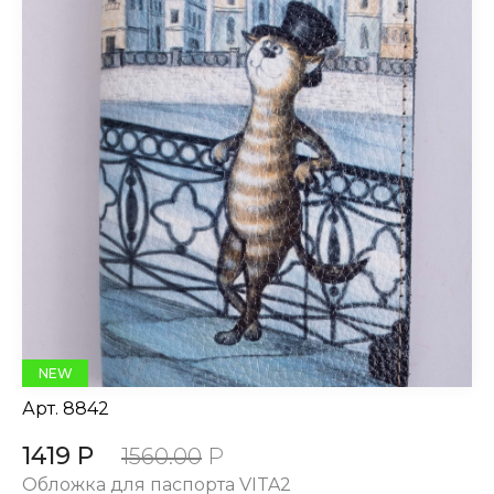
NEW
Арт.
8842
1419 Р
1560.00
Р
Обложка для паспорта VITA2