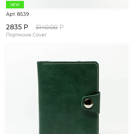
NEW
Арт.
8539
2835 Р
3140.00
Р
Портмоне Cover