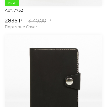
NEW
Арт.
7732
2835 Р
3140.00
Р
Портмоне Cover