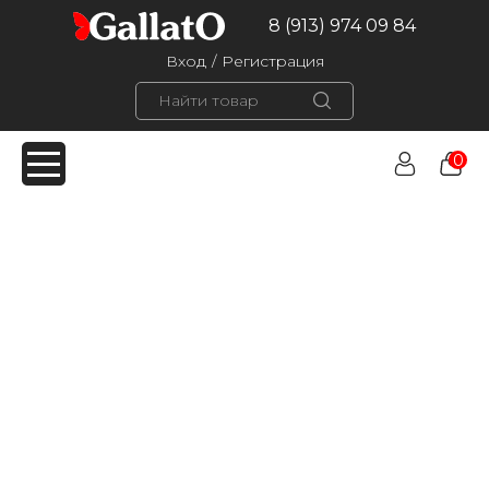
8 (913) 974 09 84
Вход
/
Регистрация
0