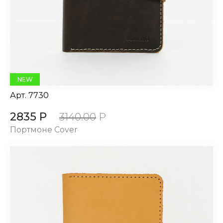
NEW
Арт.
7730
2835 Р
3140.00
Р
Портмоне Cover