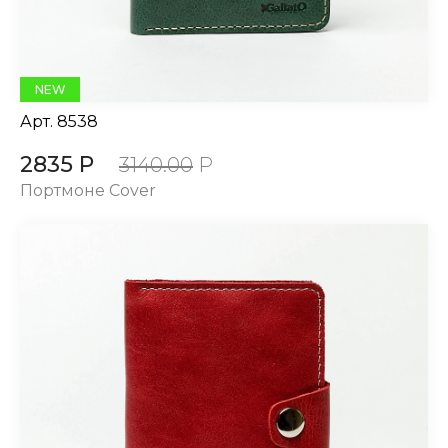
NEW
Арт.
8538
2835 Р
3140.00
Р
Портмоне Cover