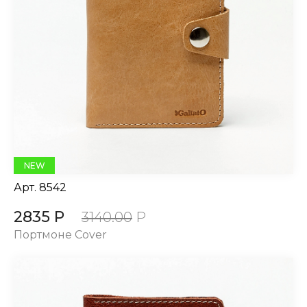
NEW
Арт.
8542
2835 Р
3140.00
Р
Портмоне Cover