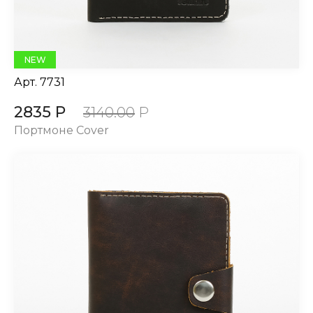
NEW
Арт.
7731
2835 Р
3140.00
Р
Портмоне Cover