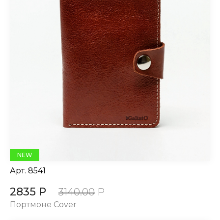
NEW
Арт.
8541
2835 Р
3140.00
Р
Портмоне Cover