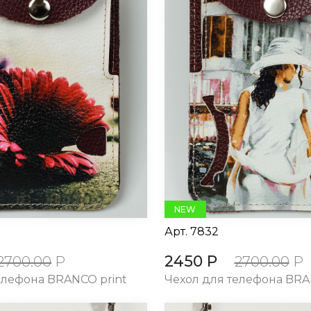
NEW
Арт.
7832
2450 Р
2700.00
Р
2700.00
Р
елефона BRANCO print
Чехол для телефона BRA