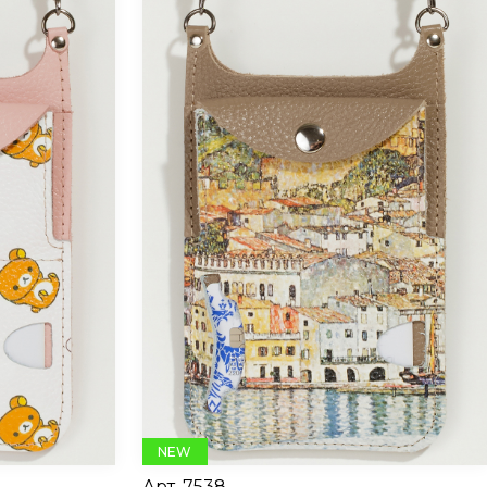
NEW
Арт.
7538