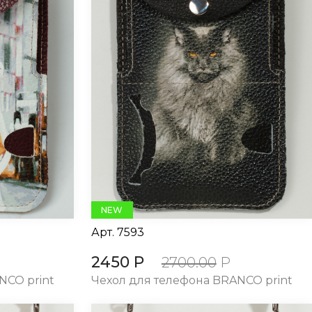
NEW
Арт.
7593
2450 Р
2700.00
Р
NCO print
Чехол для телефона BRANCO print