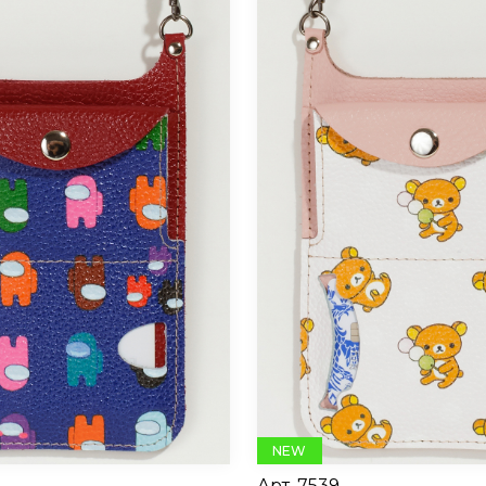
NEW
Арт.
7539