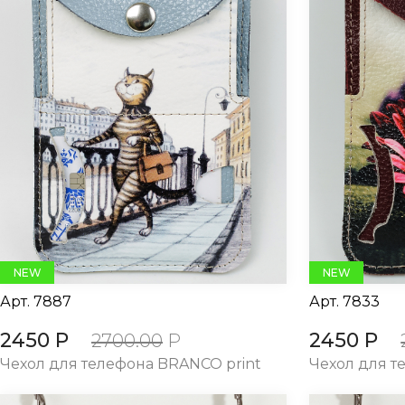
NEW
NEW
Арт.
7887
Арт.
7833
2450 Р
2450 Р
2700.00
Р
Чехол для телефона BRANCO print
Чехол для т