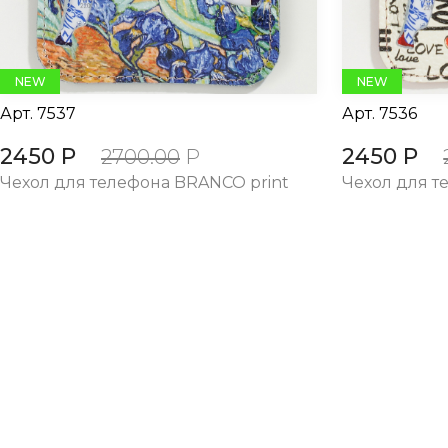
NEW
NEW
Арт.
7537
Арт.
7536
2450 Р
2450 Р
2700.00
Р
Чехол для телефона BRANCO print
Чехол для т
КАТАЛОГ
Н
SALE
А
Сумки и рюкзаки из текстиля
О
Сумки и рюкзаки из кожи 100%