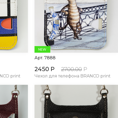
NEW
Арт.
7888
2450 Р
2700.00
Р
NCO print
Чехол для телефона BRANCO print