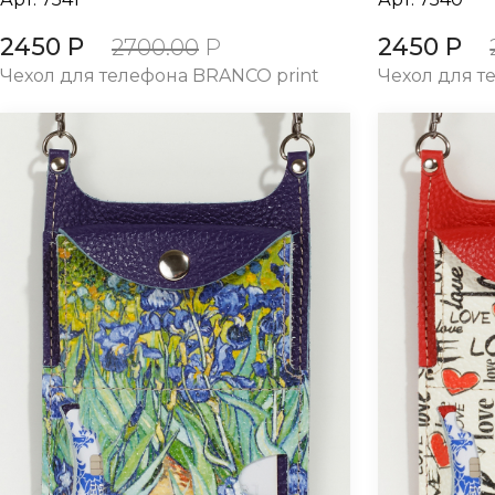
2450 Р
2450 Р
2700.00
Р
Чехол для телефона BRANCO print
Чехол для т