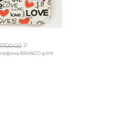
2700.00
Р
елефона BRANCO print
КОНТАКТЫ
овости
8 (3812) 700 103
кции
8 (913) 974 09 84
плата и Доставка
liderbag@mail.r