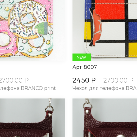
NEW
Арт.
8007
2450 Р
2700.00
Р
2700.00
Р
елефона BRANCO print
Чехол для телефона BRA