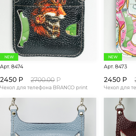
NEW
NEW
Арт.
8474
Арт.
8473
2450 Р
2450 Р
2700.00
Р
Чехол для телефона BRANCO print
Чехол для т