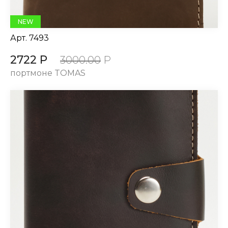
NEW
Арт.
7493
2722 Р
3000.00
Р
портмоне TOMAS