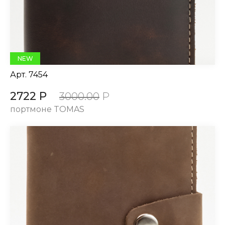
NEW
Арт.
7454
2722 Р
3000.00
Р
портмоне TOMAS