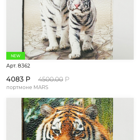
NEW
Арт.
8362
4083 Р
4500.00
Р
портмоне MARS