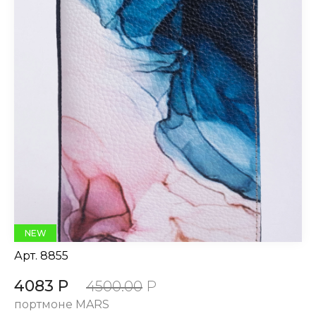
NEW
Арт.
8855
4083 Р
4500.00
Р
портмоне MARS