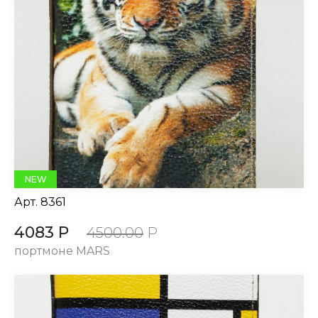
NEW
Арт.
8361
4083 Р
4500.00
Р
портмоне MARS