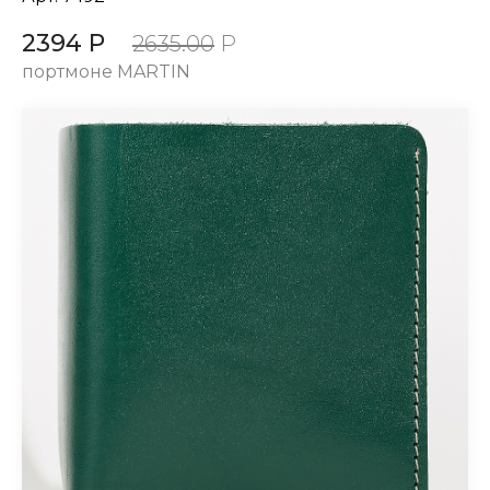
2394 Р
2635.00
Р
портмоне MARTIN