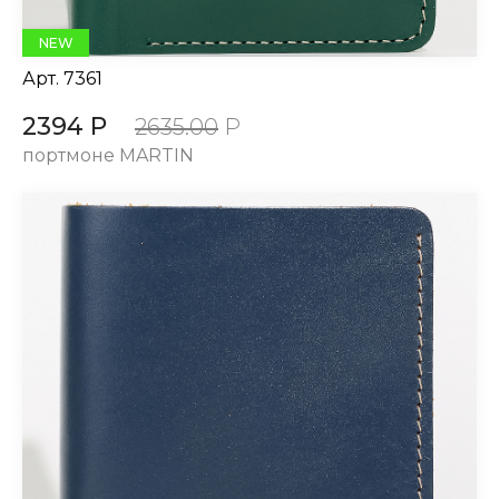
NEW
Арт.
7361
2394 Р
2635.00
Р
портмоне MARTIN