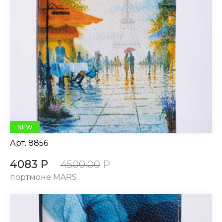
NEW
Арт.
8856
4083 Р
4500.00
Р
портмоне MARS