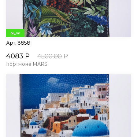
NEW
Арт.
8858
4083 Р
4500.00
Р
портмоне MARS