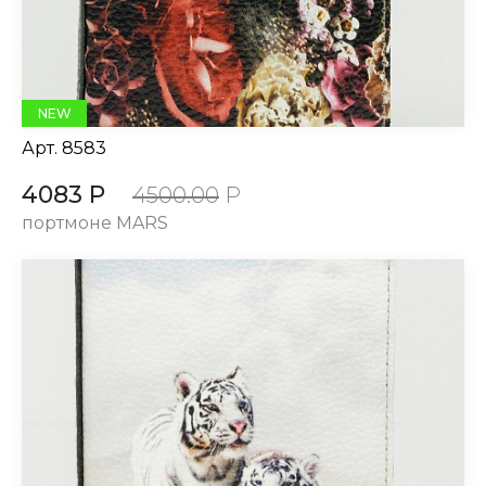
NEW
Арт.
8583
4083 Р
4500.00
Р
портмоне MARS