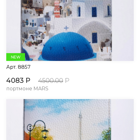
NEW
Арт.
8857
4083 Р
4500.00
Р
портмоне MARS