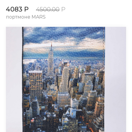
4083 Р
4500.00
Р
портмоне MARS