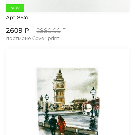
NEW
Арт.
8647
2609 Р
2880.00
Р
портмоне Cover print