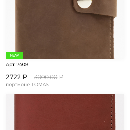
NEW
Арт.
7408
2722 Р
3000.00
Р
портмоне TOMAS