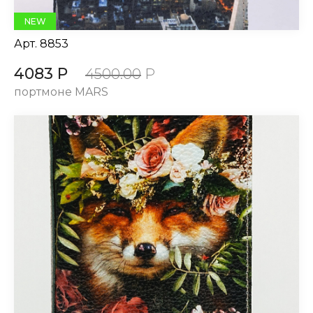
NEW
Арт.
8853
4083 Р
4500.00
Р
портмоне MARS