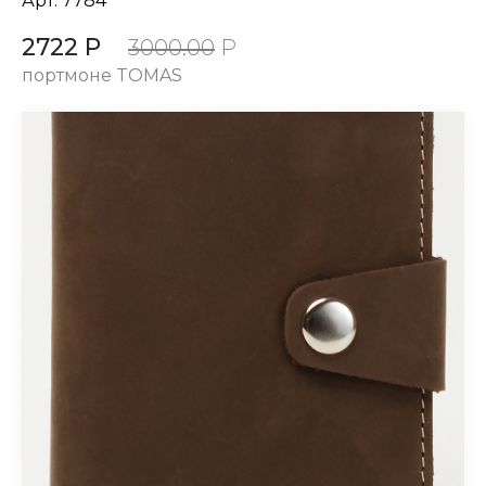
Арт.
7784
2722 Р
3000.00
Р
портмоне TOMAS