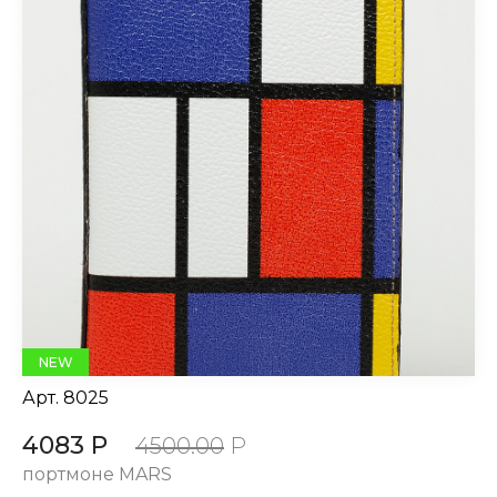
NEW
Арт.
8025
4083 Р
4500.00
Р
портмоне MARS