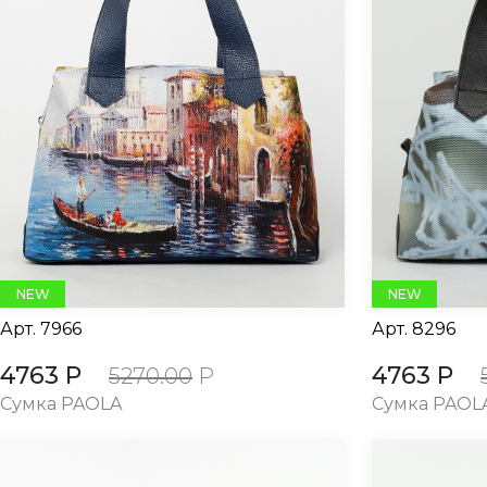
NEW
NEW
Арт.
7966
Арт.
8296
4763 Р
4763 Р
5270.00
Р
Сумка PAOLA
Сумка PAOL