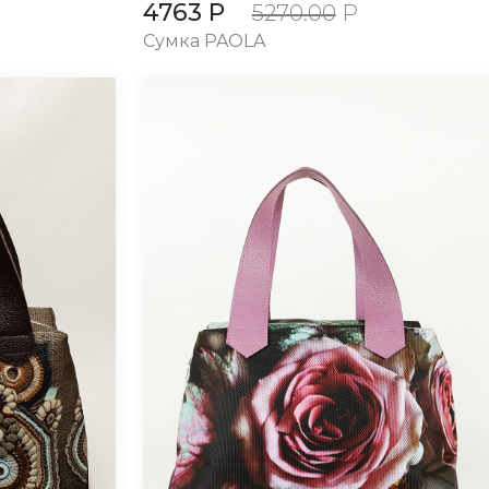
4763 Р
5270.00
Р
Сумка PAOLA