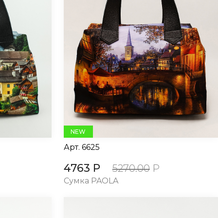
NEW
Арт.
6625
4763 Р
5270.00
Р
Сумка PAOLA