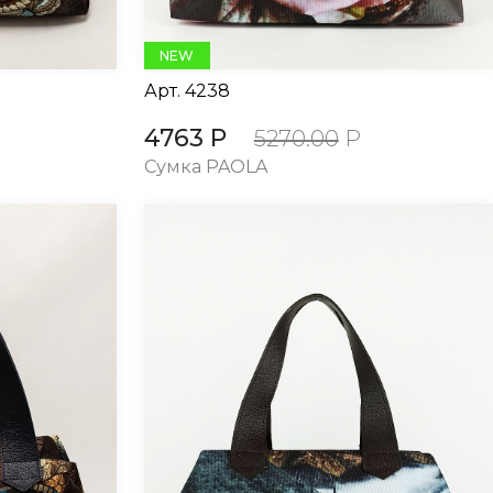
NEW
Арт.
4238
4763 Р
5270.00
Р
Сумка PAOLA