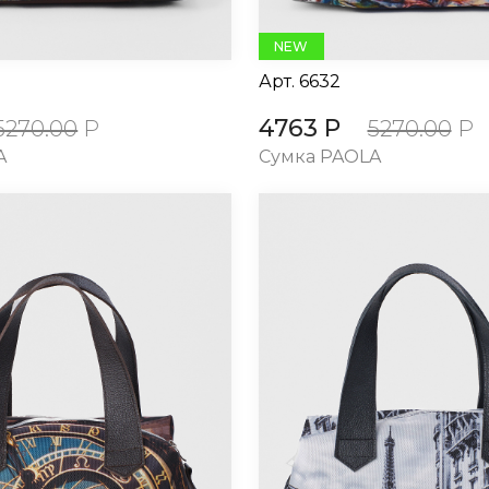
NEW
Арт.
6632
4763 Р
5270.00
Р
5270.00
Р
A
Сумка PAOLA