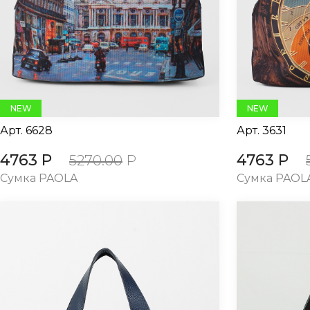
NEW
NEW
Арт.
6628
Арт.
3631
4763 Р
4763 Р
5270.00
Р
Сумка PAOLA
Сумка PAOL