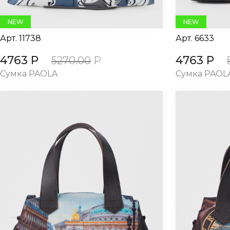
NEW
NEW
Арт.
11738
Арт.
6633
4763 Р
4763 Р
5270.00
Р
Сумка PAOLA
Сумка PAOL