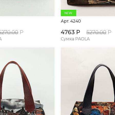
NEW
Арт.
4240
4763 Р
5270.00
Р
5270.00
Р
A
Сумка PAOLA