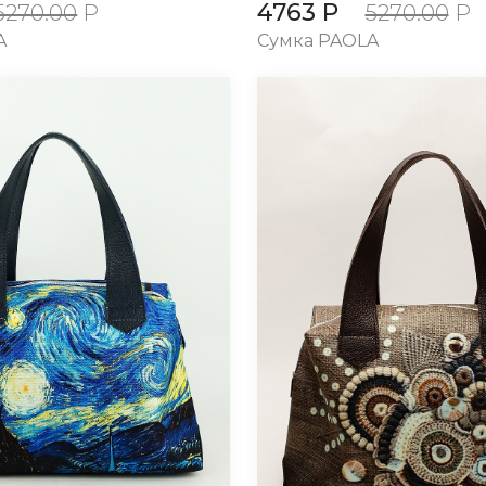
4763 Р
5270.00
Р
5270.00
Р
A
Сумка PAOLA