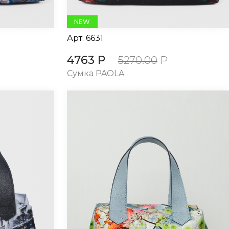
NEW
Арт.
6631
4763 Р
5270.00
Р
Сумка PAOLA