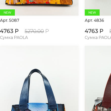
NEW
NEW
Арт.
5087
Арт.
4836
4763 Р
4763 Р
5270.00
Р
Сумка PAOLA
Сумка PAOL