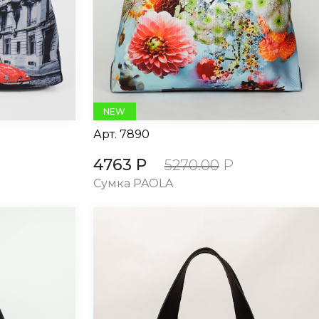
NEW
Арт.
7890
4763 Р
5270.00
Р
Сумка PAOLA