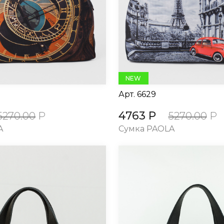
NEW
Арт.
6629
4763 Р
5270.00
Р
5270.00
Р
A
Сумка PAOLA