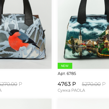
NEW
Арт.
6785
4763 Р
5270.00
Р
5270.00
Р
A
Сумка PAOLA