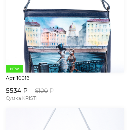
NEW
Арт.
10018
5534 Р
6100
Р
Сумка KRISTI