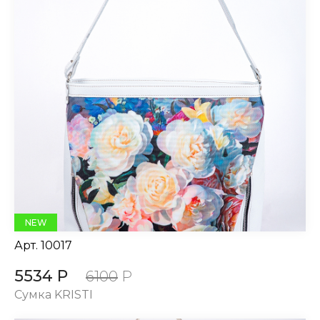
NEW
Арт.
10017
5534 Р
6100
Р
Сумка KRISTI