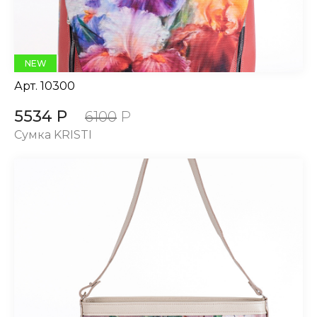
NEW
Арт.
10300
5534 Р
6100
Р
Сумка KRISTI