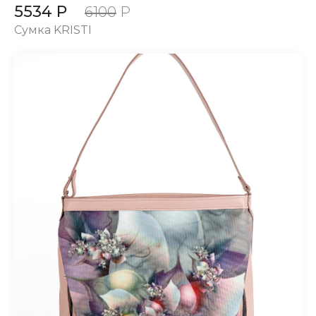
5534 Р
6100
Р
Сумка KRISTI