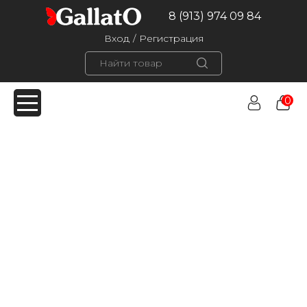
8 (913) 974 09 84
Вход
/
Регистрация
0