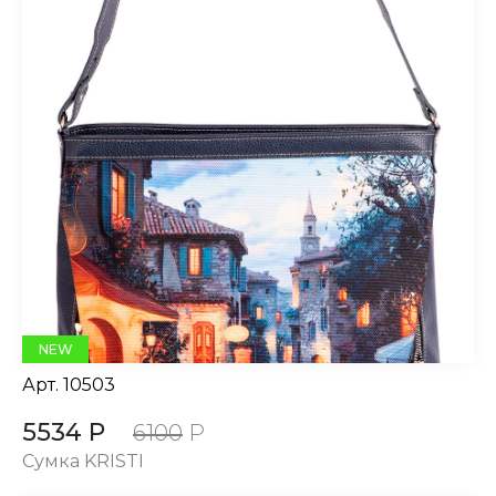
NEW
Арт.
10503
5534 Р
6100
Р
Сумка KRISTI