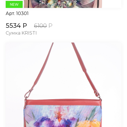
NEW
Арт.
10301
5534 Р
6100
Р
Сумка KRISTI