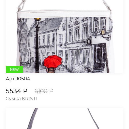
NEW
Арт.
10504
5534 Р
6100
Р
Сумка KRISTI