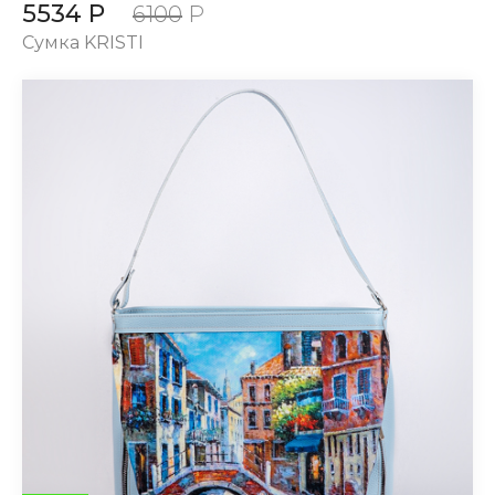
5534 Р
6100
Р
Сумка KRISTI