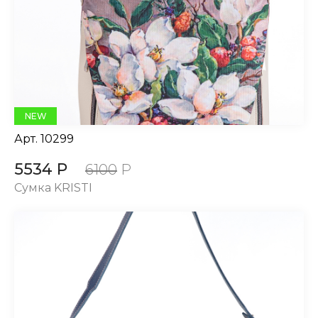
NEW
Арт.
10299
5534 Р
6100
Р
Сумка KRISTI