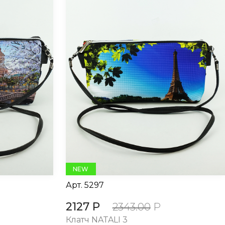
NEW
Арт.
5297
2127 Р
2343.00
Р
Клатч NATALI 3