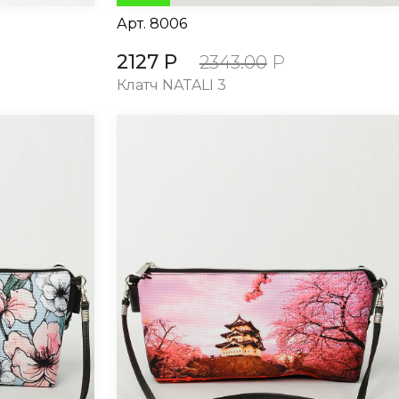
Арт.
8006
2127 Р
2343.00
Р
Клатч NATALI 3