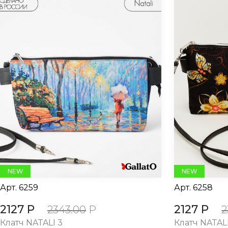
NEW
NEW
Арт.
6259
Арт.
6258
2127 Р
2127 Р
2343.00
Р
2
Клатч NATALI 3
Клатч NATALI