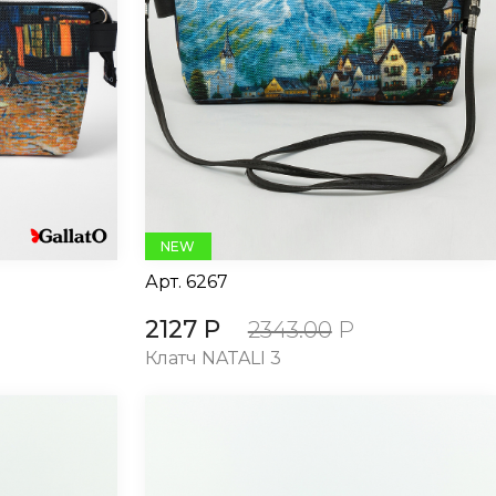
NEW
Арт.
6267
2127 Р
2343.00
Р
Клатч NATALI 3