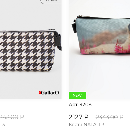
NEW
Арт.
9208
2127 Р
343.00
Р
2343.00
Р
 3
Клатч NATALI 3