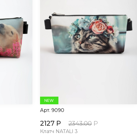
NEW
Арт.
9090
2127 Р
2343.00
Р
Клатч NATALI 3