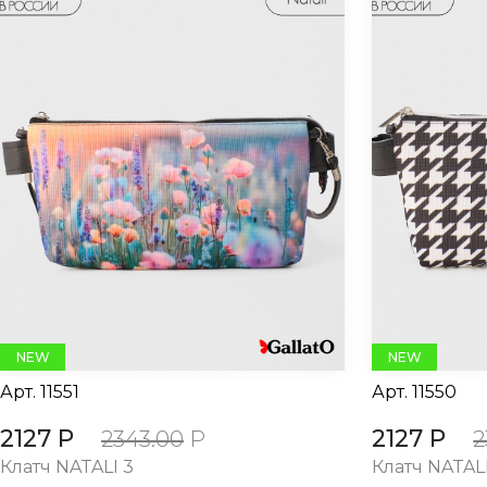
NEW
NEW
Арт.
11551
Арт.
11550
2127 Р
2127 Р
2343.00
Р
2
Клатч NATALI 3
Клатч NATALI