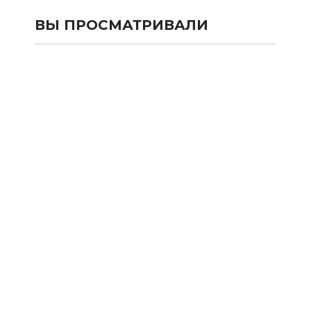
ВЫ ПРОСМАТРИВАЛИ
КАТАЛОГ
SALE
Сумки и рюкзаки из текстиля
Сумки и рюкзаки из кожи 100%
Аксессуары из кожи 100%
Одежда
Подарочные карты
Новости
Акции