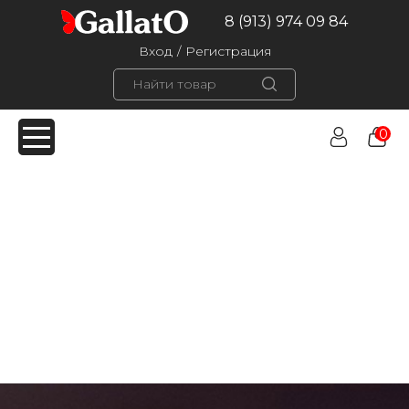
8 (913) 974 09 84
Вход
/
Регистрация
0