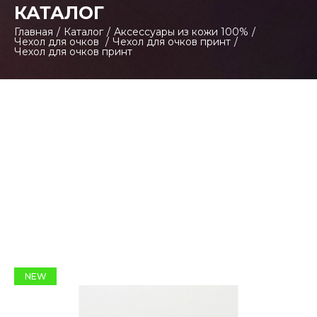
КАТАЛОГ
Главная
/
Каталог
/
Аксессуары из кожи 100%
/
Чехол для очков
/
Чехол для очков принт
/
Чехол для очков принт
NEW