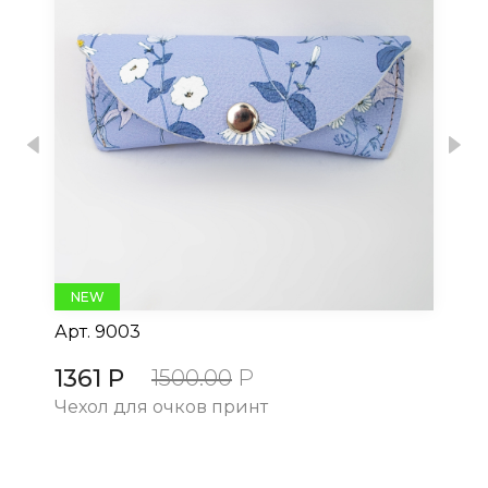
Previous
Nex
NEW
Арт.
9003
Ар
1361 Р
13
1500.00
Р
Чехол для очков принт
Че