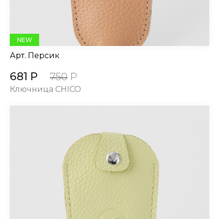
NEW
Арт.
Персик
681 Р
750
Р
Ключница CHICO