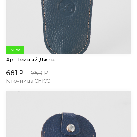
NEW
Арт.
Темный Джинс
681 Р
750
Р
Ключница CHICO