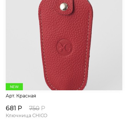
NEW
Арт.
Красная
681 Р
750
Р
Ключница CHICO