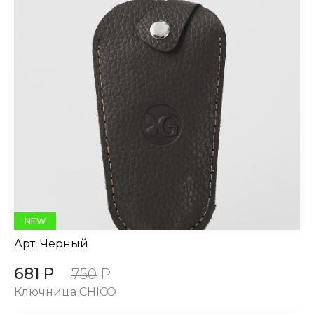
NEW
Арт.
Черный
681 Р
750
Р
Ключница CHICO