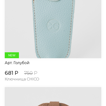
NEW
Арт.
Голубой
681 Р
750
Р
Ключница CHICO