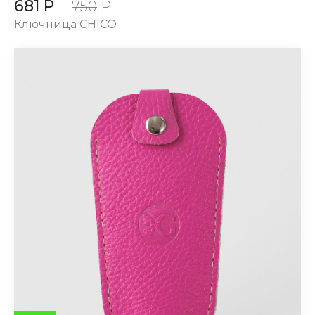
681 Р
750
Р
Ключница CHICO