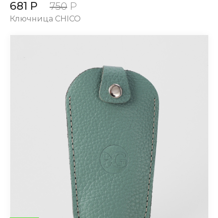
681 Р
750
Р
Ключница CHICO