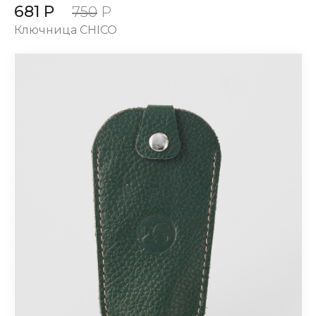
681 Р
750
Р
Ключница CHICO