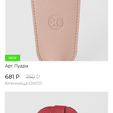
NEW
Арт.
Пудра
681 Р
750
Р
Ключница CHICO