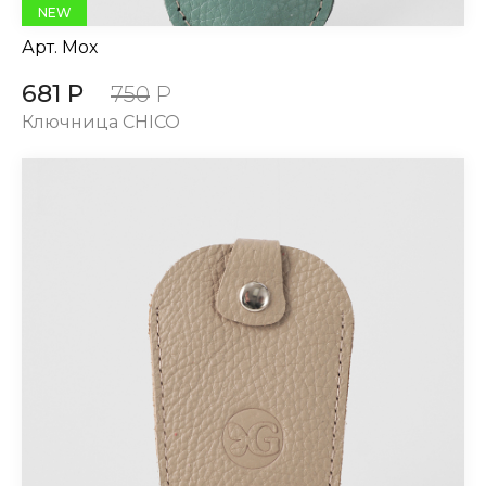
NEW
Арт.
Мох
681 Р
750
Р
Ключница CHICO