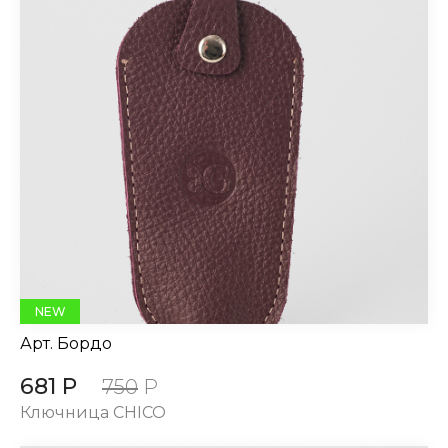
NEW
Арт.
Бордо
681 Р
750
Р
Ключница CHICO