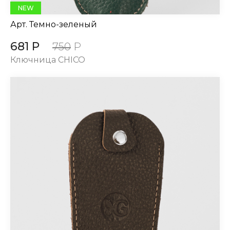
NEW
Арт.
Темно-зеленый
681 Р
750
Р
Ключница CHICO