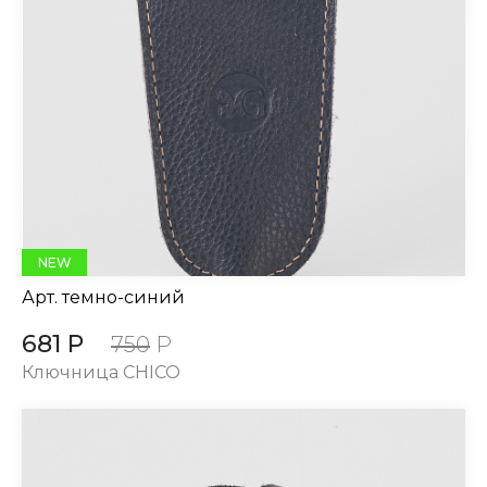
NEW
Арт.
темно-синий
681 Р
750
Р
Ключница CHICO