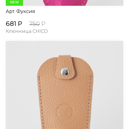
NEW
Арт.
Фуксия
681 Р
750
Р
Ключница CHICO