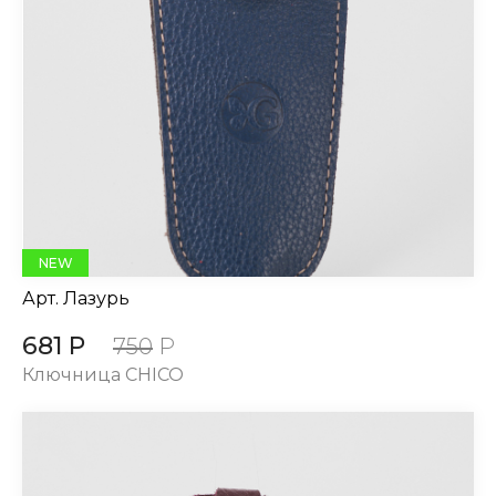
NEW
Арт.
Лазурь
681 Р
750
Р
Ключница CHICO