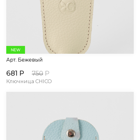
NEW
Арт.
Бежевый
681 Р
750
Р
Ключница CHICO