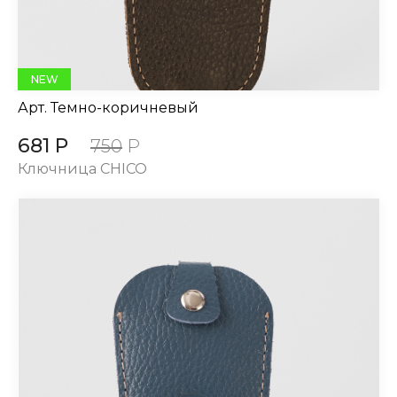
NEW
Арт.
Темно-коричневый
681 Р
750
Р
Ключница CHICO