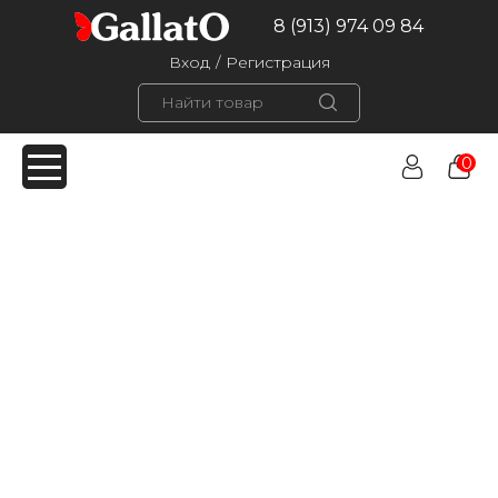
8 (913) 974 09 84
Вход
/
Регистрация
0