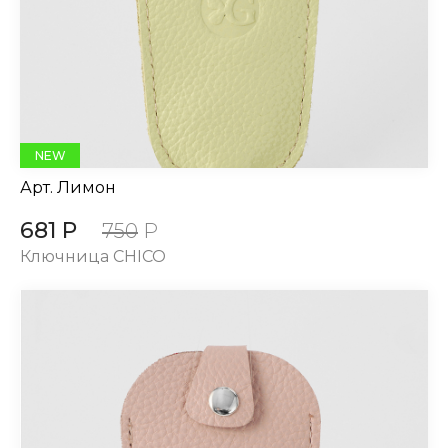
NEW
Арт.
Лимон
681 Р
750
Р
Ключница CHICO