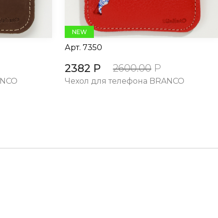
NEW
Арт.
7350
2382 Р
2600.00
Р
ANCO
Чехол для телефона BRANCO