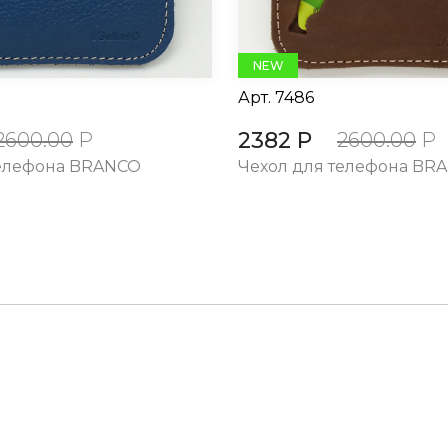
NEW
Арт.
7486
2382 Р
2600.00
Р
2600.00
Р
телефона BRANCO
Чехол для телефона BR