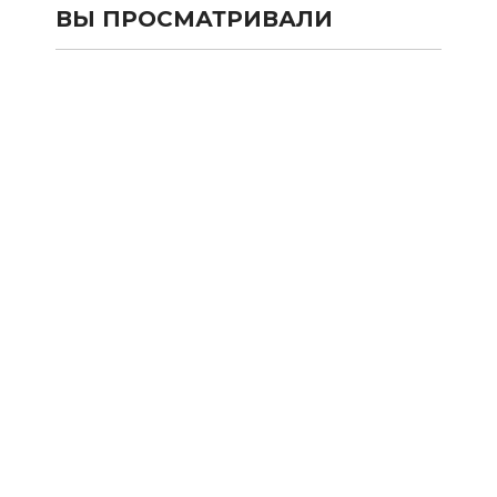
ВЫ ПРОСМАТРИВАЛИ
КАТАЛОГ
SALE
Сумки и рюкзаки из текстиля
Сумки и рюкзаки из кожи 100%
Аксессуары из кожи 100%
Одежда
Подарочные карты
Новости
Акции
Оплата и Доставка