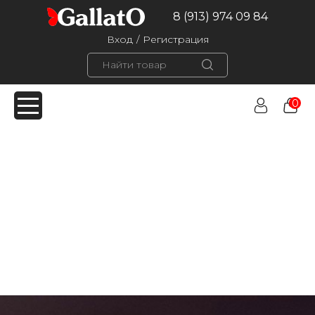
8 (913) 974 09 84
Вход
/
Регистрация
0