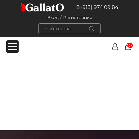
8 (913) 974 09 84
Вход
/
Регистрация
0