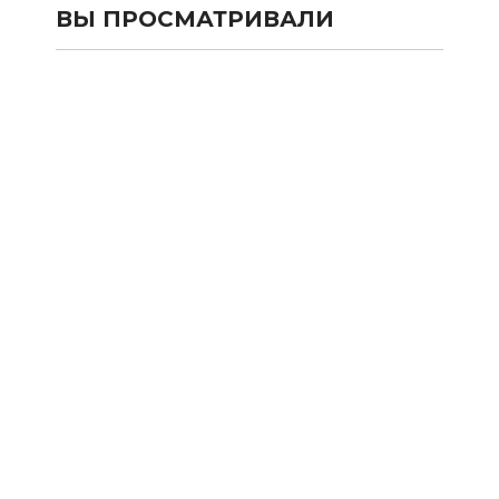
ВЫ ПРОСМАТРИВАЛИ
КАТАЛОГ
SALE
Сумки и рюкзаки из текстиля
Сумки и рюкзаки из кожи 100%
Аксессуары из кожи 100%
Одежда
Подарочные карты
Новости
Акции
Оплата и Доставка