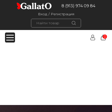
8 (913) 974 09 84
Вход
/
Регистрация
0