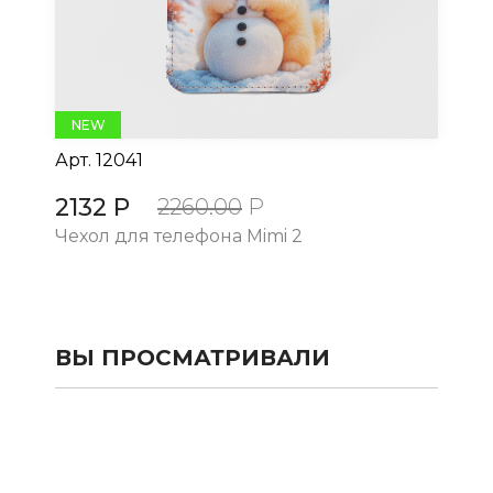
NEW
Арт.
12041
Ар
2132 Р
21
2260.00
Р
Чехол для телефона Mimi 2
Че
ВЫ ПРОСМАТРИВАЛИ