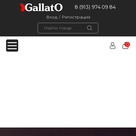
8 (913) 974 09 84
Вход
/
Регистрация
0