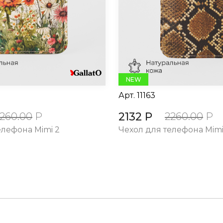
NEW
Арт.
11163
2132 Р
260.00
Р
2260.00
Р
елефона Mimi 2
Чехол для телефона Mimi