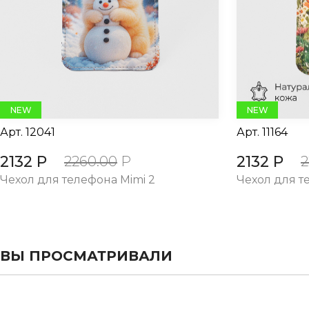
evious
NEW
NEW
Арт.
12041
Арт.
11164
2132 Р
2132 Р
2260.00
Р
2
Чехол для телефона Mimi 2
Чехол для т
ВЫ ПРОСМАТРИВАЛИ