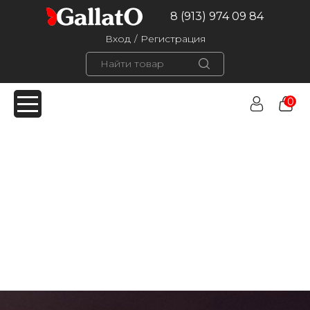
8 (913) 974 09 84
Вход
/
Регистрация
0