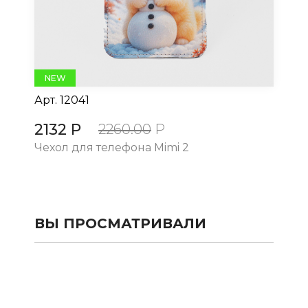
NEW
Арт.
12041
Ар
2132 Р
21
2260.00
Р
Чехол для телефона Mimi 2
Че
ВЫ ПРОСМАТРИВАЛИ