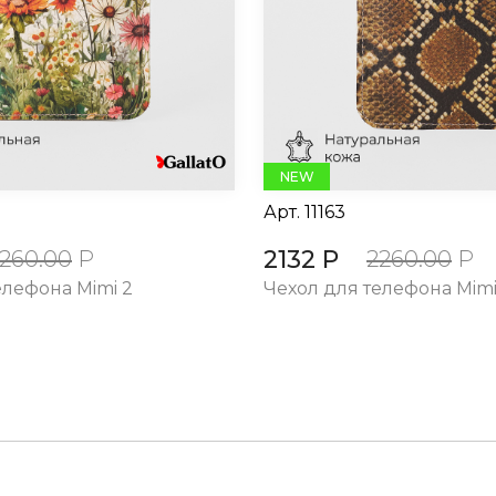
NEW
Арт.
11163
2132 Р
260.00
Р
2260.00
Р
елефона Mimi 2
Чехол для телефона Mimi