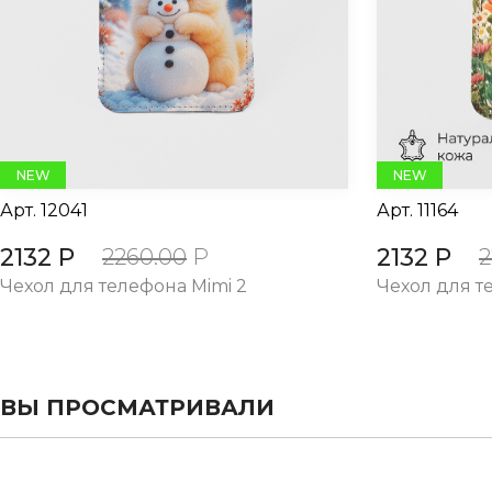
evious
NEW
NEW
Арт.
12041
Арт.
11164
2132 Р
2132 Р
2260.00
Р
2
Чехол для телефона Mimi 2
Чехол для т
ВЫ ПРОСМАТРИВАЛИ