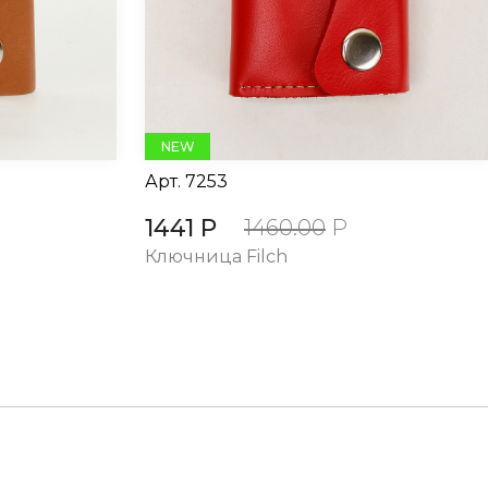
NEW
Арт.
7253
1441 Р
1460.00
Р
Ключница Filch