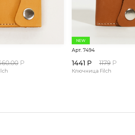
NEW
Арт.
7494
1441 Р
460.00
Р
1179
Р
lch
Ключница Filch