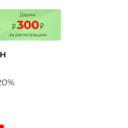
CH
20%