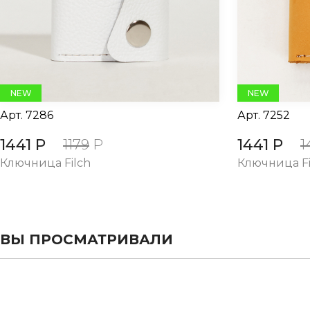
NEW
NEW
Арт.
7286
Арт.
7252
1441 Р
1441 Р
1179
Р
1
Ключница Filch
Ключница Fi
ВЫ ПРОСМАТРИВАЛИ