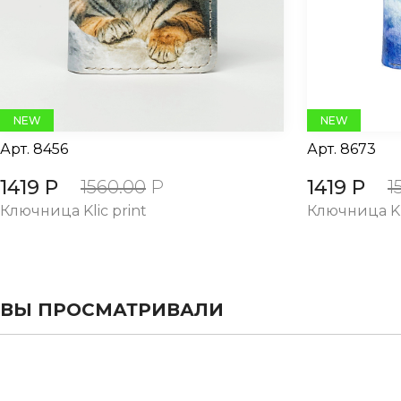
NEW
NEW
Арт.
8456
Арт.
8673
1419 Р
1419 Р
1560.00
Р
1
Ключница Klic print
Ключница Kli
ВЫ ПРОСМАТРИВАЛИ