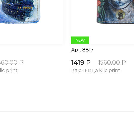
NEW
Арт.
8817
1419 Р
560.00
Р
1560.00
Р
c print
Ключница Klic print