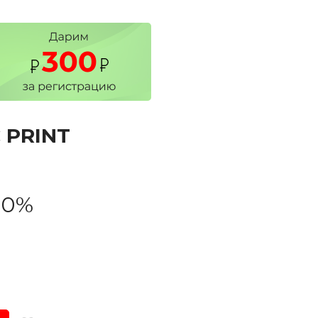
 PRINT
20%