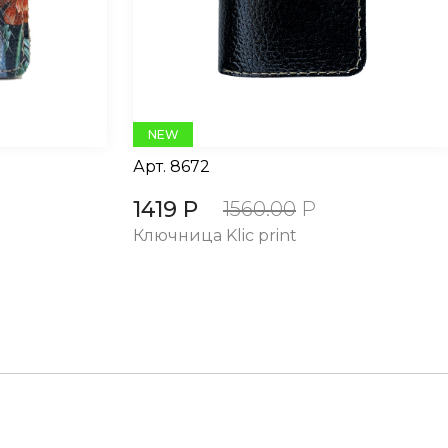
NEW
Арт.
8672
1419 Р
1560.00
Р
Ключница Klic print