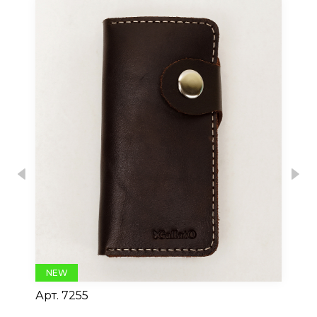
Previous
Nex
NEW
Арт.
7255
Ар