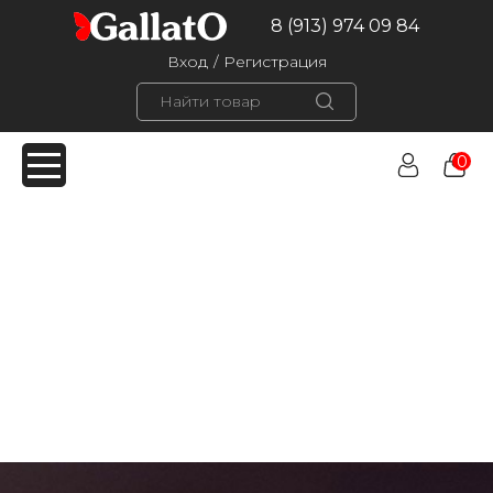
8 (913) 974 09 84
Вход
/
Регистрация
0