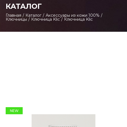
КАТАЛОГ
Главная
/
Каталог
/
Аксессуары из кожи 100%
/
Ключницы
/
Ключница Klic
/
Ключница Klic
NEW