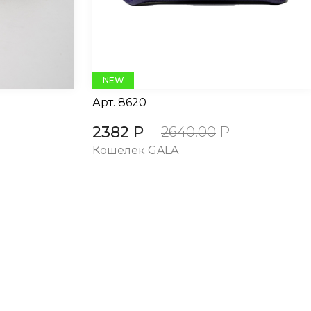
NEW
Арт.
8620
2382 Р
2640.00
Р
Кошелек GALA