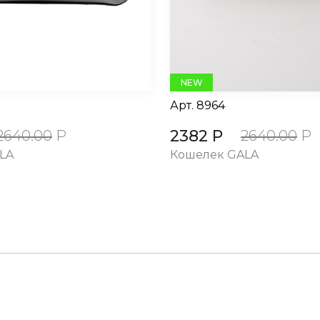
NEW
Арт.
8964
2382 Р
2640.00
Р
2640.00
Р
LA
Кошелек GALA