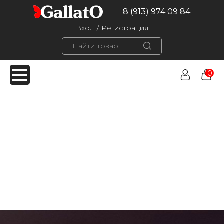
8 (913) 974 09 84
Вход
/
Регистрация
0