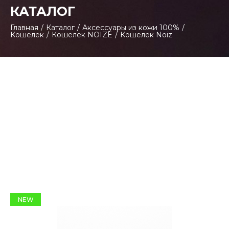
КАТАЛОГ
Главная
/
Каталог
/
Аксессуары из кожи 100%
/
Кошелек
/
Кошелек NOIZE
/
Кошелек Noiz
NEW