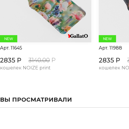
NEW
NEW
Арт.
11645
Арт.
11988
2835 Р
2835 Р
3140.00
Р
кошелек NOIZE print
кошелек NOI
ВЫ ПРОСМАТРИВАЛИ