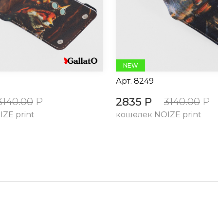
NEW
Арт.
8249
2835 Р
3140.00
Р
3140.00
Р
ZE print
кошелек NOIZE print