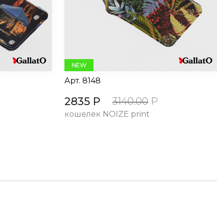
NEW
Арт.
8148
2835 Р
3140.00
Р
кошелек NOIZE print