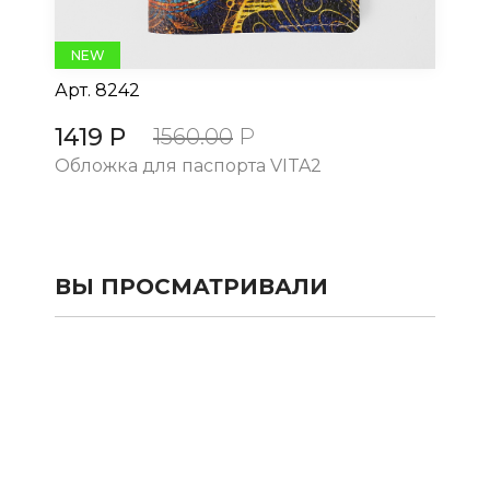
NEW
Арт.
8242
Ар
1419 Р
14
1560.00
Р
Обложка для паспорта VITA2
Об
ВЫ ПРОСМАТРИВАЛИ
КАТАЛОГ