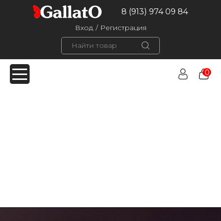
8 (913) 974 09 84
Вход
/
Регистрация
0