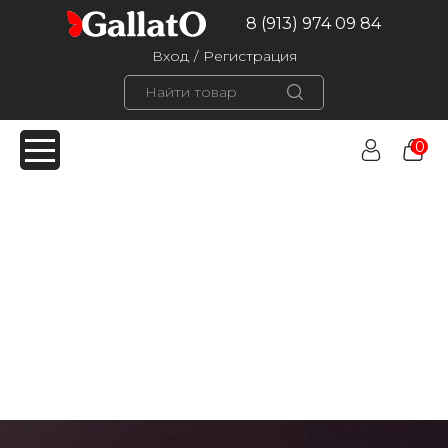
8 (913) 974 09 84
Вход
/
Регистрация
0