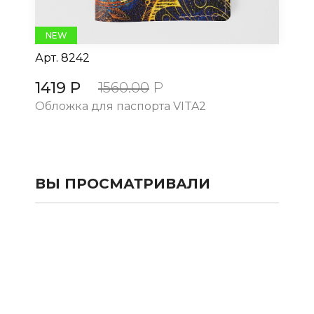
NEW
Арт.
8242
Ар
1419 Р
14
1560.00
Р
Обложка для паспорта VITA2
Об
ВЫ ПРОСМАТРИВАЛИ
КАТАЛОГ