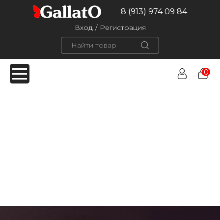
8 (913) 974 09 84
Вход
/
Регистрация
0