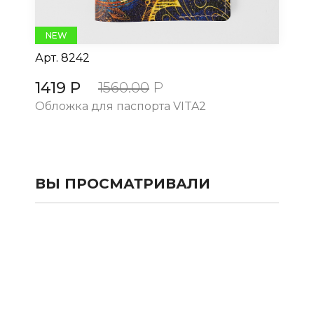
NEW
Арт.
8242
Ар
1419 Р
14
1560.00
Р
Обложка для паспорта VITA2
Об
ВЫ ПРОСМАТРИВАЛИ
КАТАЛОГ