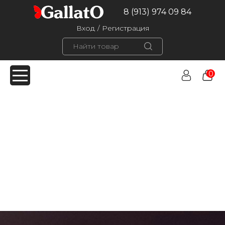
8 (913) 974 09 84
Вход
/
Регистрация
0