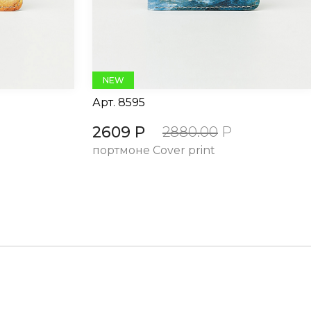
NEW
Арт.
8595
2609 Р
2880.00
Р
портмоне Cover print