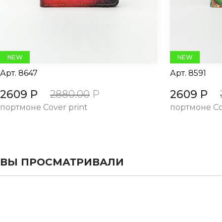
NEW
NEW
Арт.
8647
Арт.
8591
2609 Р
2609 Р
2880.00
Р
портмоне Cover print
портмоне Co
ВЫ ПРОСМАТРИВАЛИ