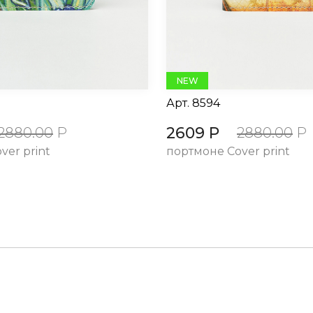
NEW
Арт.
8594
2609 Р
2880.00
Р
2880.00
Р
ver print
портмоне Cover print