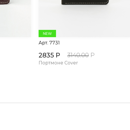
NEW
Арт.
7731
2835 Р
3140.00
Р
Портмоне Cover