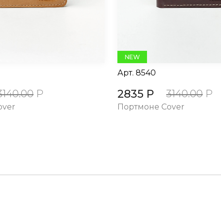
NEW
Арт.
8540
2835 Р
3140.00
Р
3140.00
Р
over
Портмоне Cover