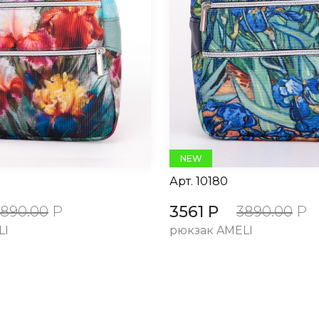
NEW
Арт.
10180
3561 Р
3890.00
Р
3890.00
Р
LI
рюкзак AMELI