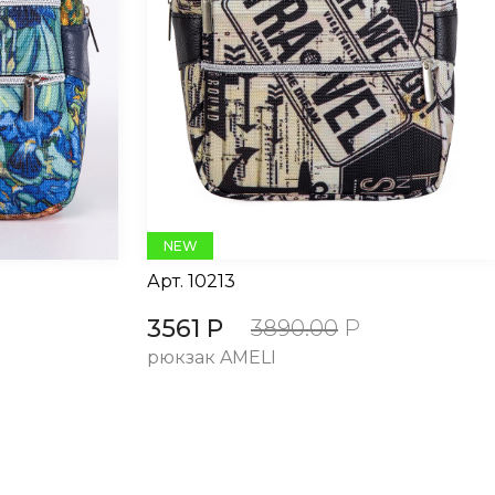
NEW
Арт.
10213
3561 Р
3890.00
Р
рюкзак AMELI