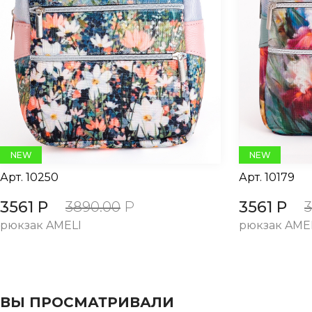
evious
NEW
NEW
Арт.
10250
Арт.
10179
3561 Р
3561 Р
3890.00
Р
рюкзак AMELI
рюкзак AME
ВЫ ПРОСМАТРИВАЛИ