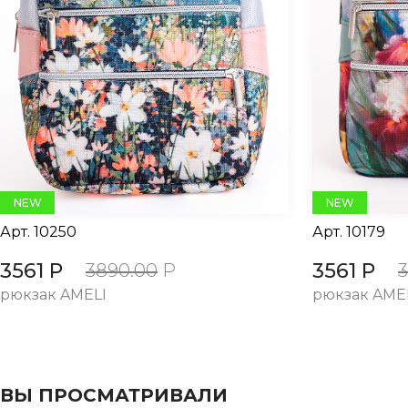
evious
NEW
NEW
Арт.
10250
Арт.
10179
3561 Р
3561 Р
3890.00
Р
рюкзак AMELI
рюкзак AME
ВЫ ПРОСМАТРИВАЛИ