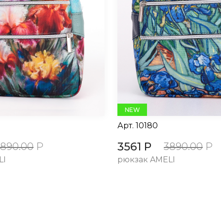
NEW
Арт.
10180
3561 Р
3890.00
Р
3890.00
Р
LI
рюкзак AMELI