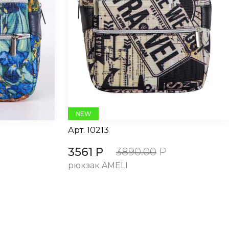
NEW
Арт.
10213
3561 Р
3890.00
Р
рюкзак AMELI