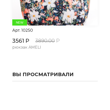
NEW
Арт.
10250
Ар
3561 Р
35
3890.00
Р
рюкзак AMELI
рю
ВЫ ПРОСМАТРИВАЛИ