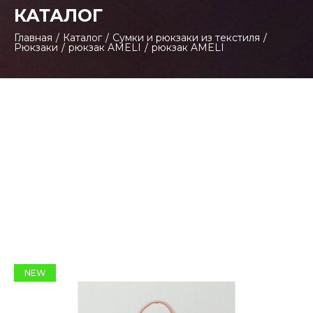
КАТАЛОГ
Главная
/
Каталог
/
Сумки и рюкзаки из текстиля
/
Рюкзаки
/
рюкзак AMELI
/
рюкзак AMELI
NEW