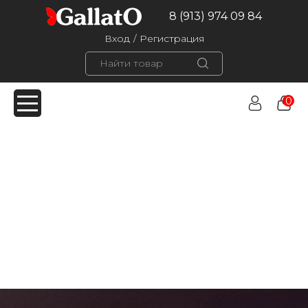
8 (913) 974 09 84
Вход
/
Регистрация
0