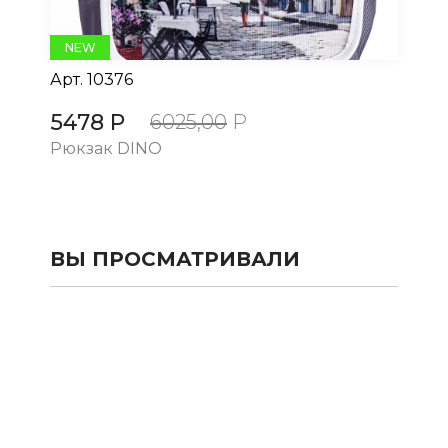
NEW
Арт.
10376
Ар
5478 Р
5
6025,00
Р
Рюкзак DINO
Рю
ВЫ ПРОСМАТРИВАЛИ
КАТАЛОГ