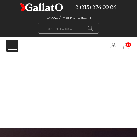
8 (913) 974 09 84
Вход
/
Регистрация
0