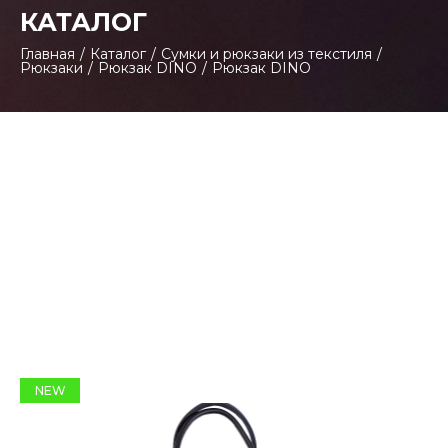
КАТАЛОГ
Главная
/
Каталог
/
Сумки и рюкзаки из текстиля
/
Рюкзаки
/
Рюкзак DINO
/
Рюкзак DINO
NEW