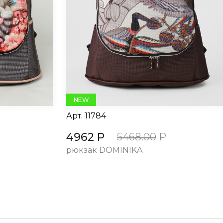
NEW
Арт.
11784
4962 Р
5468.00
Р
рюкзак DOMINIKA