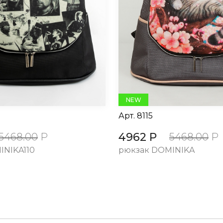
NEW
Арт.
8115
4962 Р
5468.00
Р
5468.00
Р
INIKA110
рюкзак DOMINIKA