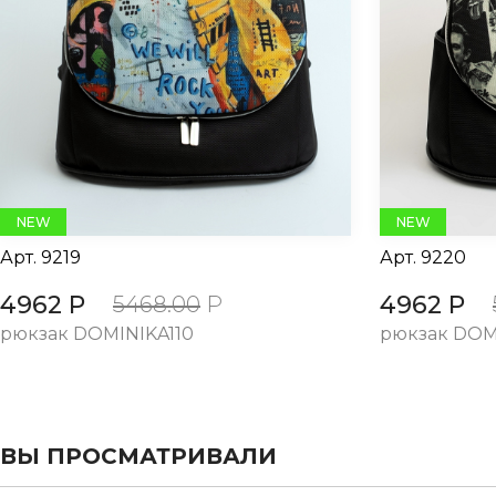
evious
NEW
NEW
Арт.
9219
Арт.
9220
4962 Р
4962 Р
5468.00
Р
рюкзак DOMINIKA110
рюкзак DOM
ВЫ ПРОСМАТРИВАЛИ