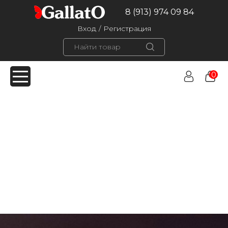
8 (913) 974 09 84
Вход
/
Регистрация
0