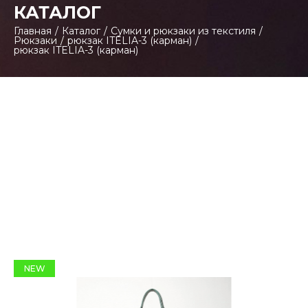
КАТАЛОГ
Главная
/
Каталог
/
Сумки и рюкзаки из текстиля
/
Рюкзаки
/
рюкзак ITELIA-3 (карман)
/
рюкзак ITELIA-3 (карман)
NEW