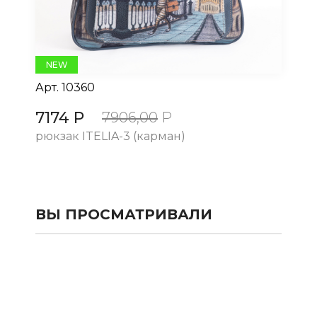
NEW
Арт.
10360
Ар
7174 Р
71
7906,00
Р
рюкзак ITELIA-3 (карман)
рю
ВЫ ПРОСМАТРИВАЛИ