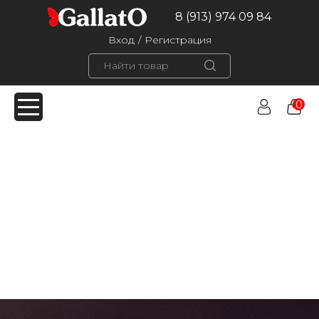
8 (913) 974 09 84
Вход
/
Регистрация
0