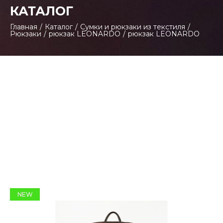
КАТАЛОГ
Главная
/
Каталог
/
Сумки и рюкзаки из текстиля
/
Рюкзаки
/
рюкзак LEONARDO
/
рюкзак LEONARDO
NEW