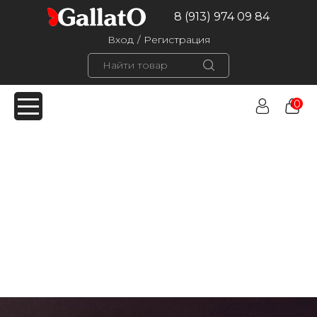
8 (913) 974 09 84
Вход
/
Регистрация
0