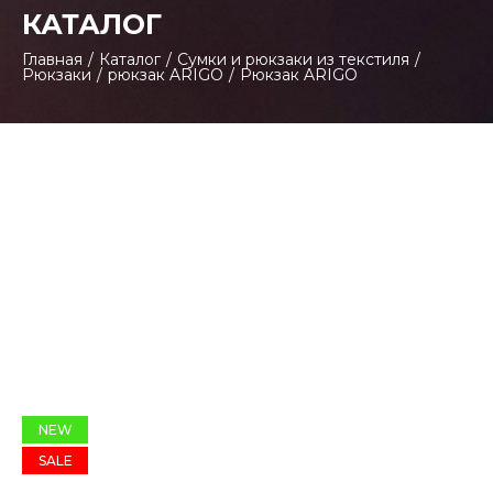
КАТАЛОГ
Главная
/
Каталог
/
Сумки и рюкзаки из текстиля
/
Рюкзаки
/
рюкзак ARIGO
/
Рюкзак ARIGO
NEW
SALE