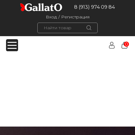
8 (913) 974 09 84
Вход
/
Регистрация
0