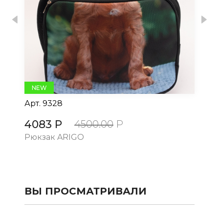
Previous
Nex
NEW
Арт.
9328
Ар
4083 Р
4
4500.00
Р
Рюкзак ARIGO
Рю
ВЫ ПРОСМАТРИВАЛИ