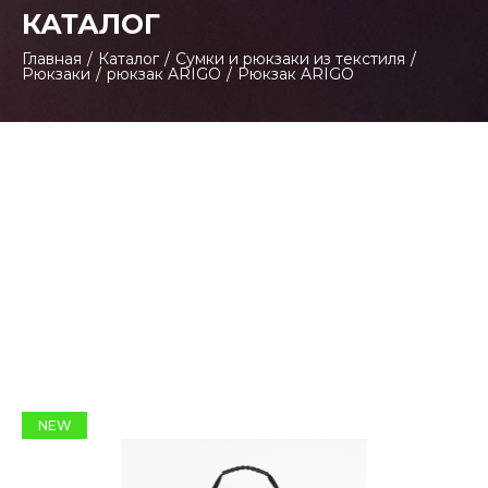
КАТАЛОГ
Главная
/
Каталог
/
Сумки и рюкзаки из текстиля
/
Рюкзаки
/
рюкзак ARIGO
/
Рюкзак ARIGO
NEW