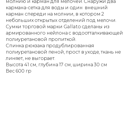
молнию и карман для мелочей. Снаружи два
кармана-сетка для воды и один внешний
карман спереди на молнии, в котором 2
небольших открытых отделений под мелочи.
Сумки торговой марки Gallato сделаны из
армированного нейлона с водоотталкивающей
полиуретановой пропиткой.
Спинка рюкзака продублированная
полиуретановой пеной, прост в уходе, ткань не
линяет, не выгорает.
Высота 41 см, глубина 17 см, ширина 30 см
Вес 600 гр