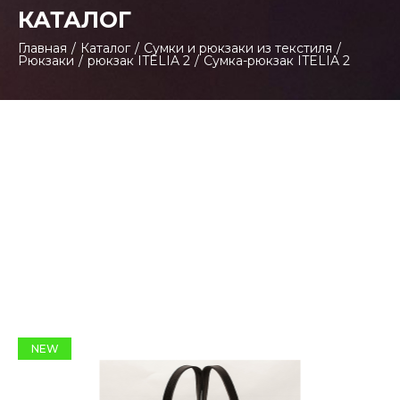
КАТАЛОГ
Главная
/
Каталог
/
Сумки и рюкзаки из текстиля
/
Рюкзаки
/
рюкзак ITELIA 2
/
Сумка-рюкзак ITELIA 2
NEW