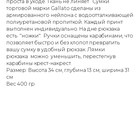
проста в уходе. Ткань не линяет. Сумки
торговой марки Gallato сделаны из
армированного нейлона с водоотталкивающей
полиуретановой пропиткой. Каждый принт
выполнен индивидуально. На дне рюкзака
есть "ножки". Ручки оснащены карабинами, что
позволяет быстро и без хлопот превратить
вашу сумку в удобный рюкзак. Лямки
рюкзака можно уменьшить, перестегнув
карабины крест-накрест.
Размер: Высота 34 см, глубина 13 см, ширина 31
см
Вес 400 гр