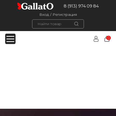
8 (913) 974 09 84
Вход
/
Регистрация
0