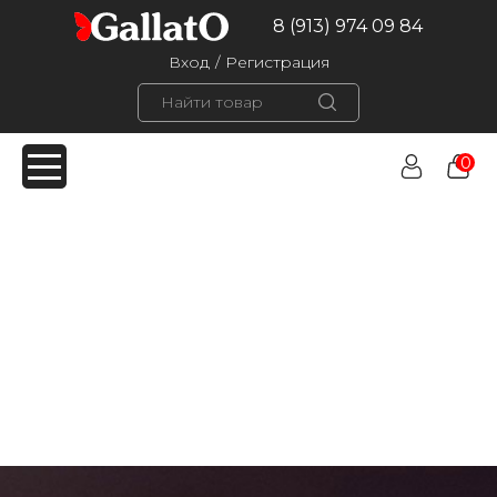
8 (913) 974 09 84
Вход
/
Регистрация
0