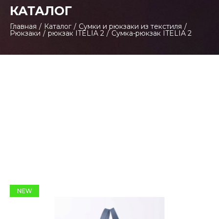
КАТАЛОГ
Главная
/
Каталог
/
Сумки и рюкзаки из текстиля
/
Рюкзаки
/
рюкзак ITELIA 2
/
Сумка-рюкзак ITELIA 2
NEW