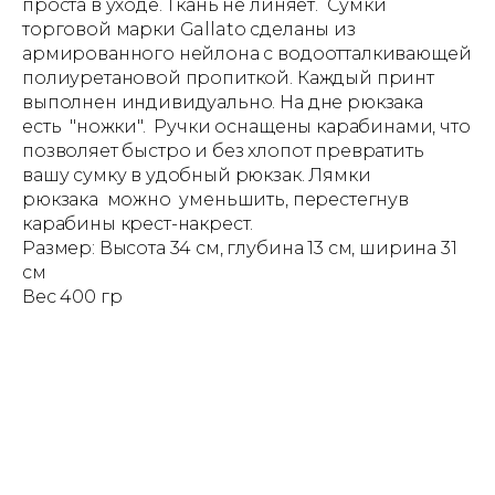
проста в уходе. Ткань не линяет. Сумки
торговой марки Gallato сделаны из
армированного нейлона с водоотталкивающей
полиуретановой пропиткой. Каждый принт
выполнен индивидуально. На дне рюкзака
есть "ножки". Ручки оснащены карабинами, что
позволяет быстро и без хлопот превратить
вашу сумку в удобный рюкзак. Лямки
рюкзака можно уменьшить, перестегнув
карабины крест-накрест.
Размер: Высота 34 см, глубина 13 см, ширина 31
см
Вес 400 гр