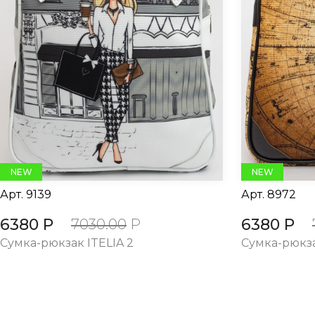
evious
NEW
NEW
Арт.
9139
Арт.
8972
6380 Р
6380 Р
7030.00
Р
Сумка-рюкзак ITELIA 2
Сумка-рюкза