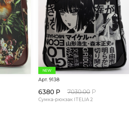
NEW
Арт.
9138
6380 Р
7030.00
Р
Сумка-рюкзак ITELIA 2