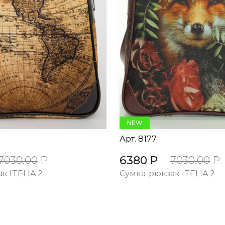
NEW
Арт.
8177
6380 Р
7030.00
Р
7030.00
Р
к ITELIA 2
Сумка-рюкзак ITELIA 2