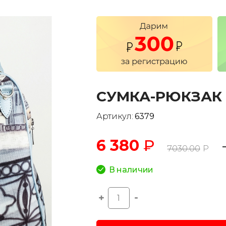
СУМКА-РЮКЗАК I
Артикул:
6379
6 380
₽
7030.00
Р
В наличии