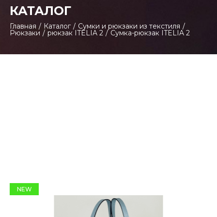
КАТАЛОГ
Главная
/
Каталог
/
Сумки и рюкзаки из текстиля
/
Рюкзаки
/
рюкзак ITELIA 2
/
Сумка-рюкзак ITELIA 2
NEW