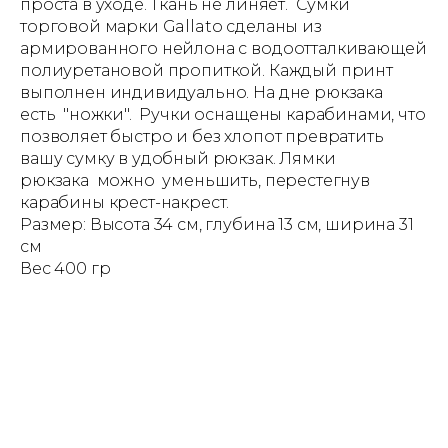
проста в уходе. Ткань не линяет. Сумки
торговой марки Gallato сделаны из
армированного нейлона с водоотталкивающей
полиуретановой пропиткой. Каждый принт
выполнен индивидуально. На дне рюкзака
есть "ножки". Ручки оснащены карабинами, что
позволяет быстро и без хлопот превратить
вашу сумку в удобный рюкзак. Лямки
рюкзака можно уменьшить, перестегнув
карабины крест-накрест.
Размер: Высота 34 см, глубина 13 см, ширина 31
см
Вес 400 гр