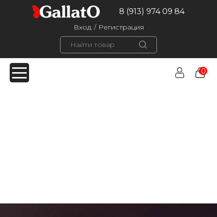
8 (913) 974 09 84
Вход
/
Регистрация
0