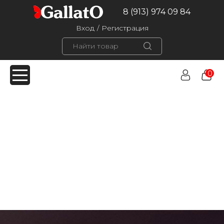
8 (913) 974 09 84
Вход
/
Регистрация
0