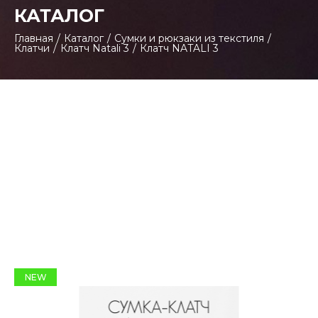
КАТАЛОГ
Главная
/
Каталог
/
Сумки и рюкзаки из текстиля
/
Клатчи
/
Клатч Natali 3
/
Клатч NATALI 3
NEW