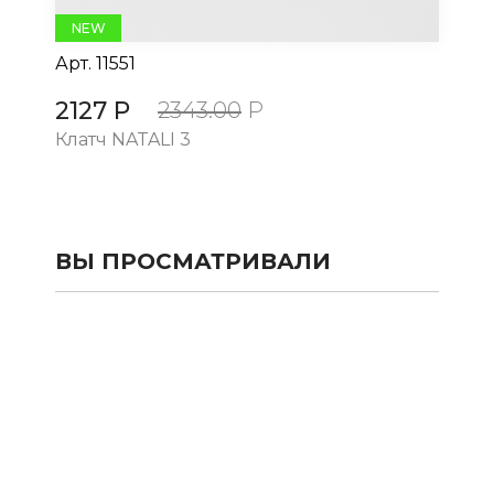
NEW
Арт.
11551
Ар
2127 Р
21
2343.00
Р
Клатч NATALI 3
Кл
ВЫ ПРОСМАТРИВАЛИ
КАТАЛОГ