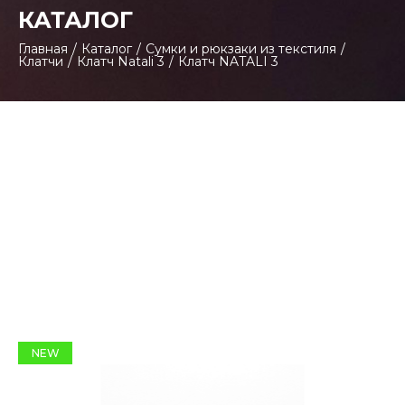
КАТАЛОГ
Главная
/
Каталог
/
Сумки и рюкзаки из текстиля
/
Клатчи
/
Клатч Natali 3
/
Клатч NATALI 3
NEW