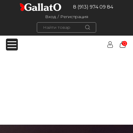
8 (913) 974 09 84
Вход
/
Регистрация
0