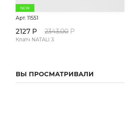
NEW
Арт.
11551
Ар
2127 Р
21
2343.00
Р
Клатч NATALI 3
Кл
ВЫ ПРОСМАТРИВАЛИ
КАТАЛОГ