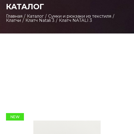
КАТАЛОГ
Главная
/
Каталог
/
Сумки и рюкзаки из текстиля
/
Клатчи
/
Клатч Natali 3
/
Клатч NATALI 3
NEW