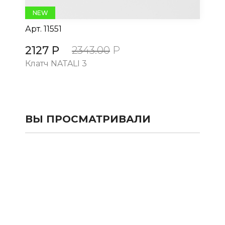
NEW
Арт.
11551
Ар
2127 Р
21
2343.00
Р
Клатч NATALI 3
Кл
ВЫ ПРОСМАТРИВАЛИ
КАТАЛОГ