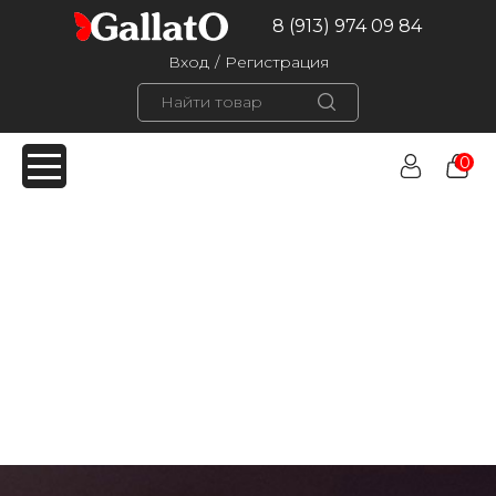
8 (913) 974 09 84
Вход
/
Регистрация
0