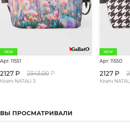
evious
NEW
NEW
Арт.
11551
Арт.
11550
2127 Р
2127 Р
2343.00
Р
2
Клатч NATALI 3
Клатч NATAL
ВЫ ПРОСМАТРИВАЛИ