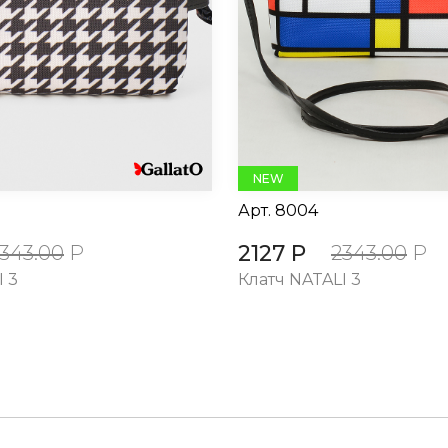
NEW
Арт.
8004
2127 Р
343.00
Р
2343.00
Р
I 3
Клатч NATALI 3