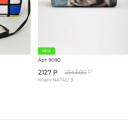
NEW
Арт.
9090
2127 Р
2343.00
Р
Клатч NATALI 3