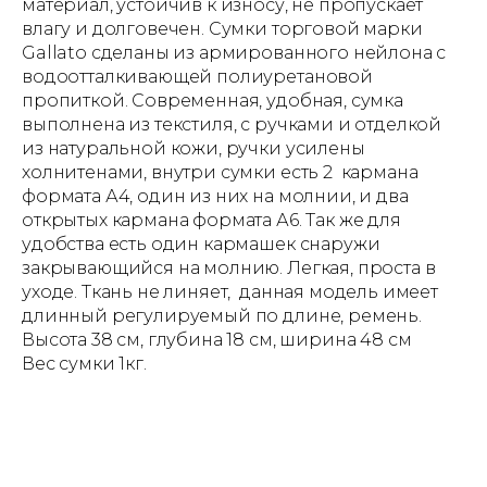
материал, устойчив к износу, не пропускает
влагу и долговечен. Сумки торговой марки
Gallato сделаны из армированного нейлона с
водоотталкивающей полиуретановой
пропиткой. Современная, удобная, сумка
выполнена из текстиля, с ручками и отделкой
из натуральной кожи, ручки усилены
холнитенами, внутри сумки есть 2 кармана
формата А4, один из них на молнии, и два
открытых кармана формата А6. Так же для
удобства есть один кармашек снаружи
закрывающийся на молнию. Легкая, проста в
уходе. Ткань не линяет, данная модель имеет
длинный регулируемый по длине, ремень.
Высота 38 см, глубина 18 см, ширина 48 см
Вес сумки 1кг.