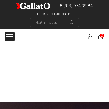
8 (913) 974 09 84
Вход
/
Регистрация
0