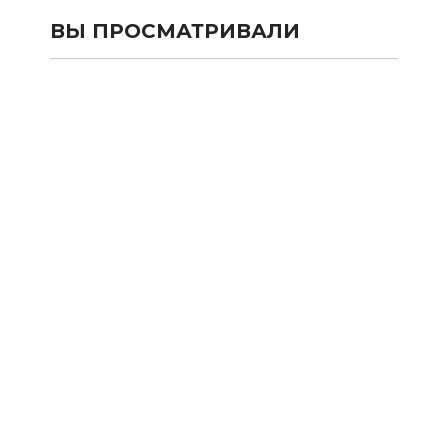
ВЫ ПРОСМАТРИВАЛИ
КАТАЛОГ
SALE
Сумки и рюкзаки из текстиля
Сумки и рюкзаки из кожи 100%
Аксессуары из кожи 100%
Одежда
Подарочные карты
Новости
Акции
Оплата и Доставка