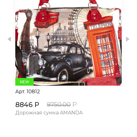
Previous
Nex
NEW
Арт.
10812
Ар
8846 Р
8
9750.00
Р
Дорожная сумка AMANDA
До