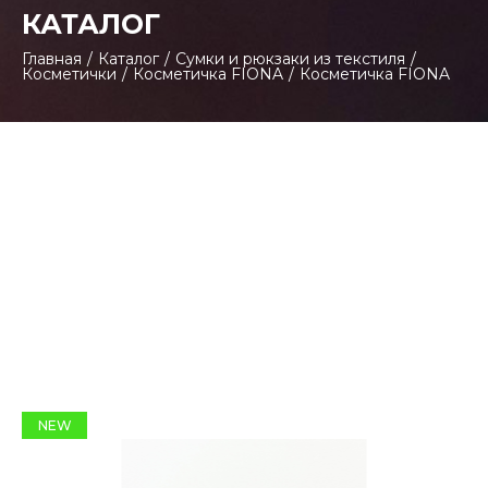
КАТАЛОГ
Главная
/
Каталог
/
Сумки и рюкзаки из текстиля
/
Косметички
/
Косметичка FIONA
/
Косметичка FIONA
NEW