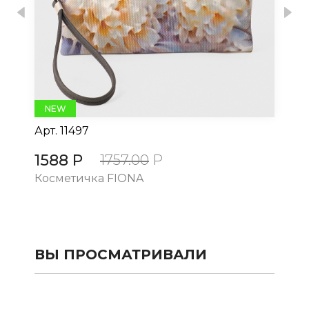
Previous
Nex
NEW
Арт.
11497
Ар
1588 Р
15
1757.00
Р
Косметичка FIONA
Ко
ВЫ ПРОСМАТРИВАЛИ