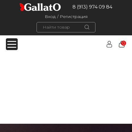
8 (913) 974 09 84
Вход
/
Регистрация
0